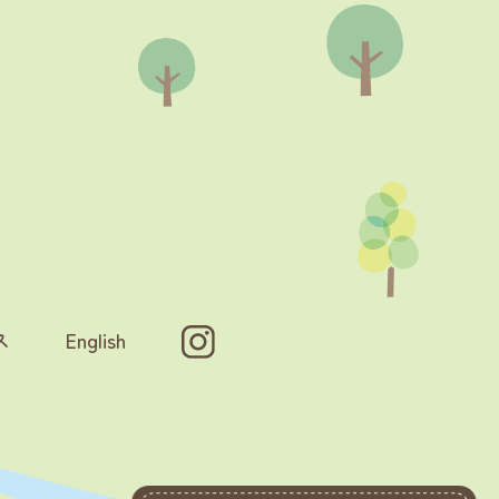
ス
English