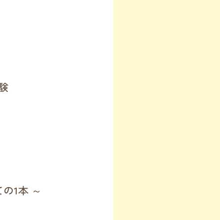
験
めての1本 ～